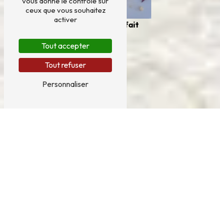
vous donne le contrôle sur
ceux que vous souhaitez
activer
restaurant fait
maison
Tout accepter
Tout refuser
Personnaliser
14 Route de Brousse, 81440 Lautrec
05 63 75 37 10
PLAN DU SITE
Accueil
Restaurant
Épiceries locales
Tabac
Nos réseaux & actualités
La carte
Contact