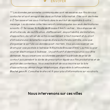
ENVOYER
** Les données personnelles communiquées sont nécessaires aux fins de vous
contacter et sont enregistrées dans un fichier informatisé. Elles sont destinées
à Ô Terrasses et ses sous-traitants dans le seul but de répondre à votre
message. Les données collectées seront communiquées aux seuls destinataires
suivants: Ô Terrasses 14 Route de Brousse 81440 Lautrec . Vous disposez de
droits d’accès, de rectification, d’effacement, de portabilité, de limitation,
d’opposition, de retrait de votre consentement à tout moment et du droit
d’introduire une réclamation auprès d’une autorité de contrôle, ainsi que
d’organiser le sort de vos données post-mortem. Vous pouvez exercer ces
droits par voie postale à l'adresse 14 Route de Brousse 81440 Lautrec ou par
courrier électronique à l'adresse . Un justificatif d'identité pourra vous être
demandé. Nous conservons vos données pendant la période de prise de
contact puis pendant la durée de prescription légale aux fins probatoires et de
gestion des contentieux. Vous avez le droit de vous inscrire sur la liste
d'opposition au démarchage téléphonique, disponible à cette adresse :
Bloctel.gouv.fr
. Consultez le site cnil.fr pour plus d’informations sur vos droits.
Nous intervenons sur ces villes