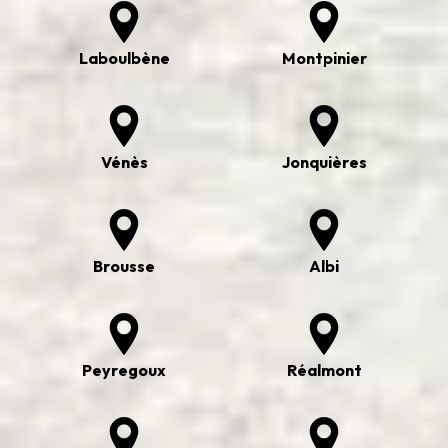
Laboulbène
Montpinier
Vénès
Jonquières
Brousse
Albi
Peyregoux
Réalmont