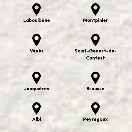
Laboulbène
Montpinier
Vénès
Saint-Genest-de-
Contest
Jonquières
Brousse
Albi
Peyregoux