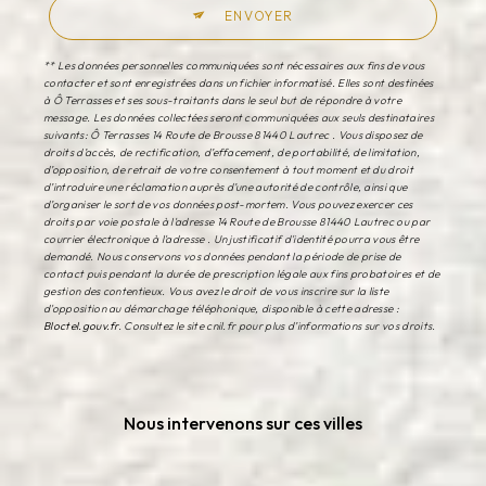
ENVOYER
** Les données personnelles communiquées sont nécessaires aux fins de vous
contacter et sont enregistrées dans un fichier informatisé. Elles sont destinées
à Ô Terrasses et ses sous-traitants dans le seul but de répondre à votre
message. Les données collectées seront communiquées aux seuls destinataires
suivants: Ô Terrasses 14 Route de Brousse 81440 Lautrec . Vous disposez de
droits d’accès, de rectification, d’effacement, de portabilité, de limitation,
d’opposition, de retrait de votre consentement à tout moment et du droit
d’introduire une réclamation auprès d’une autorité de contrôle, ainsi que
d’organiser le sort de vos données post-mortem. Vous pouvez exercer ces
droits par voie postale à l'adresse 14 Route de Brousse 81440 Lautrec ou par
courrier électronique à l'adresse . Un justificatif d'identité pourra vous être
demandé. Nous conservons vos données pendant la période de prise de
contact puis pendant la durée de prescription légale aux fins probatoires et de
gestion des contentieux. Vous avez le droit de vous inscrire sur la liste
d'opposition au démarchage téléphonique, disponible à cette adresse :
Bloctel.gouv.fr
. Consultez le site cnil.fr pour plus d’informations sur vos droits.
Nous intervenons sur ces villes