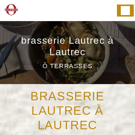
Panneau de gestion des cookies
brasserie Lautrec à
Lautrec
Ô TERRASSES
BRASSERIE
LAUTREC À
LAUTREC