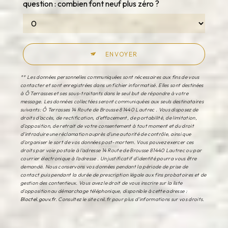
question : combien font neuf plus zéro ?
ENVOYER
** Les données personnelles communiquées sont nécessaires aux fins de vous
contacter et sont enregistrées dans un fichier informatisé. Elles sont destinées
à Ô Terrasses et ses sous-traitants dans le seul but de répondre à votre
message. Les données collectées seront communiquées aux seuls destinataires
suivants: Ô Terrasses 14 Route de Brousse 81440 Lautrec . Vous disposez de
droits d’accès, de rectification, d’effacement, de portabilité, de limitation,
d’opposition, de retrait de votre consentement à tout moment et du droit
d’introduire une réclamation auprès d’une autorité de contrôle, ainsi que
d’organiser le sort de vos données post-mortem. Vous pouvez exercer ces
droits par voie postale à l'adresse 14 Route de Brousse 81440 Lautrec ou par
courrier électronique à l'adresse . Un justificatif d'identité pourra vous être
demandé. Nous conservons vos données pendant la période de prise de
contact puis pendant la durée de prescription légale aux fins probatoires et de
gestion des contentieux. Vous avez le droit de vous inscrire sur la liste
d'opposition au démarchage téléphonique, disponible à cette adresse :
Bloctel.gouv.fr
. Consultez le site cnil.fr pour plus d’informations sur vos droits.