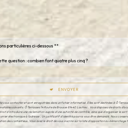
ons particulières ci-dessous **
ette question : combien font quatre plus cinq ?
ENVOYER
 vous contacter et sont enregistrées dans un fichier informatisé. Elles sont destinées à Ô Terrass
taires suivants: Ô Terrasses 14 Route de Brousse 81440 Lautrec . Vous disposez de droits d’accès
roit d’introduire une réclamation auprès d’une autorité de contrôle, ainsi que d’organiser le so
rrier électronique à l'adresse . Un justificatif d'identité pourra vous être demandé. Nous conse
tion des contentieux. Vous avez le droit de vous inscrire sur la liste d'opposition au démarchage 