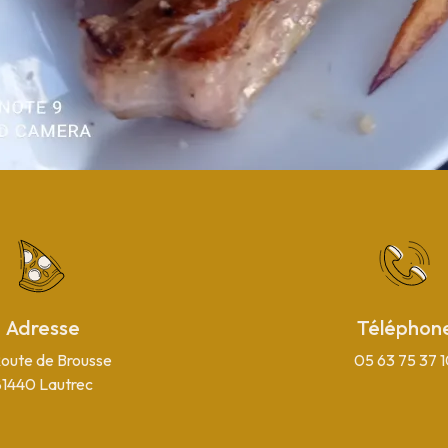
Adresse
Téléphon
Route de Brousse
05 63 75 37 
81440 Lautrec