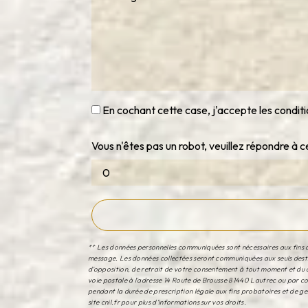
En cochant cette case, j'accepte les conditi
Vous n'êtes pas un robot, veuillez répondre à c
** Les données personnelles communiquées sont nécessaires aux fins de
message. Les données collectées seront communiquées aux seuls destina
d’opposition, de retrait de votre consentement à tout moment et du d
voie postale à l'adresse 14 Route de Brousse 81440 Lautrec ou par cou
pendant la durée de prescription légale aux fins probatoires et de ges
site cnil.fr pour plus d’informations sur vos droits.