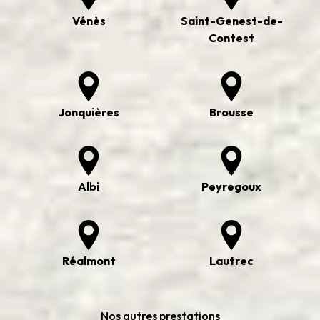
Vénès
Saint-Genest-de-
Contest
Jonquières
Brousse
Albi
Peyregoux
Réalmont
Lautrec
Nos autres prestations