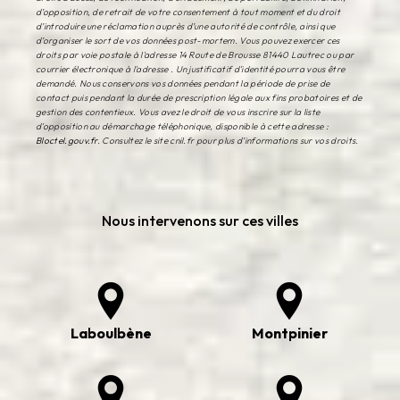
d’opposition, de retrait de votre consentement à tout moment et du droit
d’introduire une réclamation auprès d’une autorité de contrôle, ainsi que
d’organiser le sort de vos données post-mortem. Vous pouvez exercer ces
droits par voie postale à l'adresse 14 Route de Brousse 81440 Lautrec ou par
courrier électronique à l'adresse . Un justificatif d'identité pourra vous être
demandé. Nous conservons vos données pendant la période de prise de
contact puis pendant la durée de prescription légale aux fins probatoires et de
gestion des contentieux. Vous avez le droit de vous inscrire sur la liste
d'opposition au démarchage téléphonique, disponible à cette adresse :
Bloctel.gouv.fr
. Consultez le site cnil.fr pour plus d’informations sur vos droits.
Nous intervenons sur ces villes
Laboulbène
Montpinier