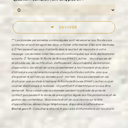
ENVOYER
** Les données personnelles communiquées sont nécessaires aux fins de vous
contacter et sont enregistrées dans un fichier informatisé. Elles sont destinées
à Ô Terrasses et ses sous-traitants dans le seul but de répondre à votre
message. Les données collectées seront communiquées aux seuls destinataires
suivants: Ô Terrasses 14 Route de Brousse 81440 Lautrec . Vous disposez de
droits d’accès, de rectification, d’effacement, de portabilité, de limitation,
d’opposition, de retrait de votre consentement à tout moment et du droit
d’introduire une réclamation auprès d’une autorité de contrôle, ainsi que
d’organiser le sort de vos données post-mortem. Vous pouvez exercer ces
droits par voie postale à l'adresse 14 Route de Brousse 81440 Lautrec ou par
courrier électronique à l'adresse . Un justificatif d'identité pourra vous être
demandé. Nous conservons vos données pendant la période de prise de
contact puis pendant la durée de prescription légale aux fins probatoires et de
gestion des contentieux. Vous avez le droit de vous inscrire sur la liste
d'opposition au démarchage téléphonique, disponible à cette adresse :
Bloctel.gouv.fr
. Consultez le site cnil.fr pour plus d’informations sur vos droits.