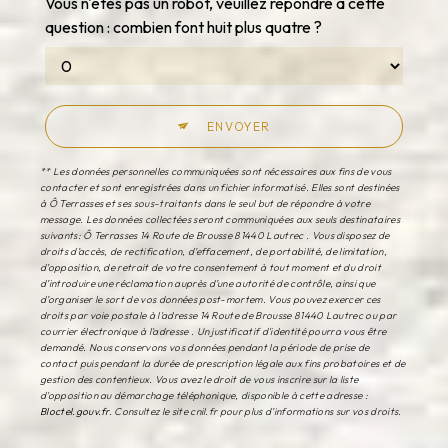
Vous n'êtes pas un robot, veuillez répondre à cette
question : combien font huit plus quatre ?
ENVOYER
** Les données personnelles communiquées sont nécessaires aux fins de vous
contacter et sont enregistrées dans un fichier informatisé. Elles sont destinées
à Ô Terrasses et ses sous-traitants dans le seul but de répondre à votre
message. Les données collectées seront communiquées aux seuls destinataires
suivants: Ô Terrasses 14 Route de Brousse 81440 Lautrec . Vous disposez de
droits d’accès, de rectification, d’effacement, de portabilité, de limitation,
d’opposition, de retrait de votre consentement à tout moment et du droit
d’introduire une réclamation auprès d’une autorité de contrôle, ainsi que
d’organiser le sort de vos données post-mortem. Vous pouvez exercer ces
droits par voie postale à l'adresse 14 Route de Brousse 81440 Lautrec ou par
courrier électronique à l'adresse . Un justificatif d'identité pourra vous être
demandé. Nous conservons vos données pendant la période de prise de
contact puis pendant la durée de prescription légale aux fins probatoires et de
gestion des contentieux. Vous avez le droit de vous inscrire sur la liste
d'opposition au démarchage téléphonique, disponible à cette adresse :
Bloctel.gouv.fr
. Consultez le site cnil.fr pour plus d’informations sur vos droits.