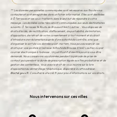
** Les données personnelles communiquées sont nécessaires aux fins de vous
contacter et sont enregistrées dans un fichier informatisé. Elles sont destinées
à Ô Terrasses et ses sous-traitants dans le seul but de répondre à votre
message. Les données collectées seront communiquées aux seuls destinataires
suivants: Ô Terrasses 14 Route de Brousse 81440 Lautrec . Vous disposez de
droits d’accès, de rectification, d’effacement, de portabilité, de limitation,
d’opposition, de retrait de votre consentement à tout moment et du droit
d’introduire une réclamation auprès d’une autorité de contrôle, ainsi que
d’organiser le sort de vos données post-mortem. Vous pouvez exercer ces
droits par voie postale à l'adresse 14 Route de Brousse 81440 Lautrec ou par
courrier électronique à l'adresse . Un justificatif d'identité pourra vous être
demandé. Nous conservons vos données pendant la période de prise de
contact puis pendant la durée de prescription légale aux fins probatoires et de
gestion des contentieux. Vous avez le droit de vous inscrire sur la liste
d'opposition au démarchage téléphonique, disponible à cette adresse :
Bloctel.gouv.fr
. Consultez le site cnil.fr pour plus d’informations sur vos droits.
Nous intervenons sur ces villes