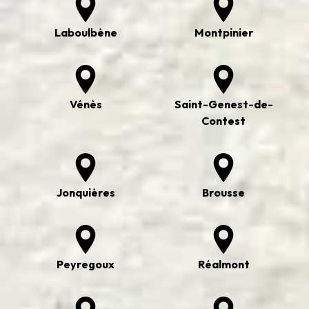
Laboulbène
Montpinier
Vénès
Saint-Genest-de-
Contest
Jonquières
Brousse
Peyregoux
Réalmont