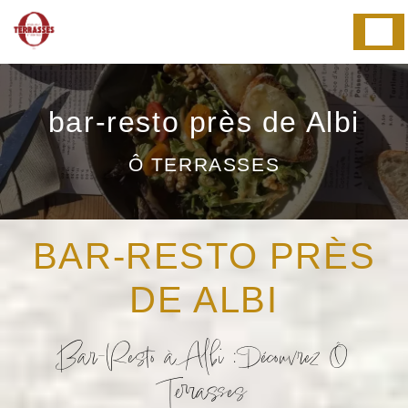
Panneau de gestion des cookies
bar-resto près de Albi
Ô TERRASSES
BAR-RESTO PRÈS
DE ALBI
Bar-Resto à Albi : Découvrez Ô
Terrasses