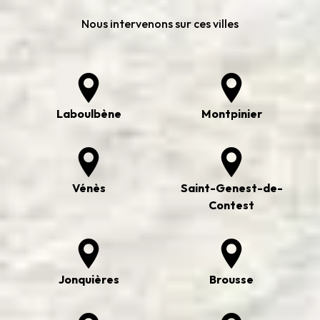
Nous intervenons sur ces villes
Laboulbène
Montpinier
Vénès
Saint-Genest-de-
Contest
Jonquières
Brousse