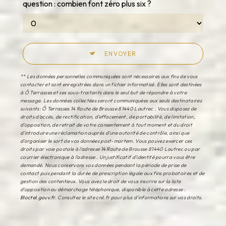
question : combien font zéro plus six ?
ENVOYER
** Les données personnelles communiquées sont nécessaires aux fins de vous
contacter et sont enregistrées dans un fichier informatisé. Elles sont destinées
à Ô Terrasses et ses sous-traitants dans le seul but de répondre à votre
message. Les données collectées seront communiquées aux seuls destinataires
suivants: Ô Terrasses 14 Route de Brousse 81440 Lautrec . Vous disposez de
droits d’accès, de rectification, d’effacement, de portabilité, de limitation,
d’opposition, de retrait de votre consentement à tout moment et du droit
d’introduire une réclamation auprès d’une autorité de contrôle, ainsi que
d’organiser le sort de vos données post-mortem. Vous pouvez exercer ces
droits par voie postale à l'adresse 14 Route de Brousse 81440 Lautrec ou par
courrier électronique à l'adresse . Un justificatif d'identité pourra vous être
demandé. Nous conservons vos données pendant la période de prise de
contact puis pendant la durée de prescription légale aux fins probatoires et de
gestion des contentieux. Vous avez le droit de vous inscrire sur la liste
d'opposition au démarchage téléphonique, disponible à cette adresse :
Bloctel.gouv.fr
. Consultez le site cnil.fr pour plus d’informations sur vos droits.