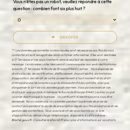
Vous n'êtes pas un robot, veuillez répondre à cette
question : combien font six plus huit ?
ENVOYER
** Les données personnelles communiquées sont nécessaires aux fins de vous
contacter et sont enregistrées dans un fichier informatisé. Elles sont destinées
à Ô Terrasses et ses sous-traitants dans le seul but de répondre à votre
message. Les données collectées seront communiquées aux seuls destinataires
suivants: Ô Terrasses 14 Route de Brousse 81440 Lautrec . Vous disposez de
droits d’accès, de rectification, d’effacement, de portabilité, de limitation,
d’opposition, de retrait de votre consentement à tout moment et du droit
d’introduire une réclamation auprès d’une autorité de contrôle, ainsi que
d’organiser le sort de vos données post-mortem. Vous pouvez exercer ces
droits par voie postale à l'adresse 14 Route de Brousse 81440 Lautrec ou par
courrier électronique à l'adresse . Un justificatif d'identité pourra vous être
demandé. Nous conservons vos données pendant la période de prise de
contact puis pendant la durée de prescription légale aux fins probatoires et de
gestion des contentieux. Vous avez le droit de vous inscrire sur la liste
d'opposition au démarchage téléphonique, disponible à cette adresse :
Bloctel.gouv.fr
. Consultez le site cnil.fr pour plus d’informations sur vos droits.