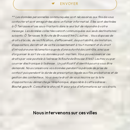
ENVOYER
** Les données personnelles communiquées sont nécessaires aux fins de vous
contacter et sont enregistrées dans un fichier informatisé. Elles sont destinées
à Ô Terrasses et ses sous-traitants dans le seul but de répondre à votre
message. Les données collectées seront communiquées aux seuls destinataires
suivants: Ô Terrasses 14 Route de Brousse 81440 Lautrec . Vous disposez de
droits d’accès, de rectification, d’effacement, de portabilité, de limitation,
d’opposition, de retrait de votre consentement à tout moment et du droit
d’introduire une réclamation auprès d’une autorité de contrôle, ainsi que
d’organiser le sort de vos données post-mortem. Vous pouvez exercer ces
droits par voie postale à l'adresse 14 Route de Brousse 81440 Lautrec ou par
courrier électronique à l'adresse . Un justificatif d'identité pourra vous être
demandé. Nous conservons vos données pendant la période de prise de
contact puis pendant la durée de prescription légale aux fins probatoires et de
gestion des contentieux. Vous avez le droit de vous inscrire sur la liste
d'opposition au démarchage téléphonique, disponible à cette adresse :
Bloctel.gouv.fr
. Consultez le site cnil.fr pour plus d’informations sur vos droits.
Nous intervenons sur ces villes