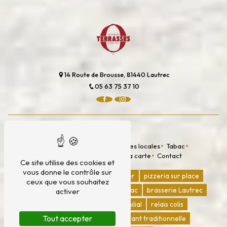
14 Route de Brousse, 81440 Lautrec
05 63 75 37 10
PLAN DU SITE
Accueil
Restaurant
Épiceries locales
Tabac
Nos réseaux & actualités
La carte
Contact
Ce site utilise des cookies et
vous donne le contrôle sur
restaurant
pizzeria a emporter
pizzeria sur place
ceux que vous souhaitez
terrasse de restaurant
bar tabac
brasserie Lautrec
activer
bar-resto
restaurant familial
relais colis
Tout accepter
déposer mon colis
restaurant traditionnelle