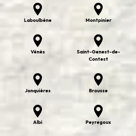
Laboulbène
Montpinier
Vénès
Saint-Genest-de-
Contest
Jonquières
Brousse
Albi
Peyregoux