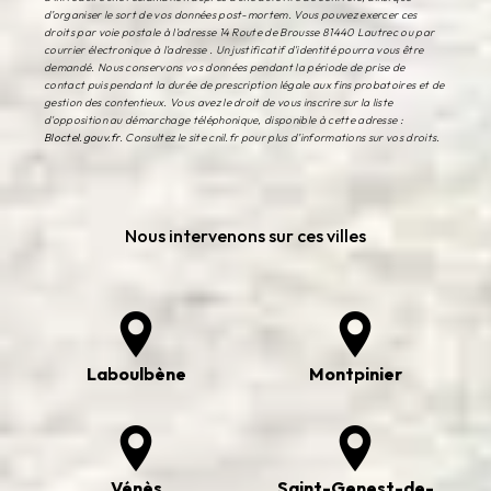
d’organiser le sort de vos données post-mortem. Vous pouvez exercer ces
droits par voie postale à l'adresse 14 Route de Brousse 81440 Lautrec ou par
courrier électronique à l'adresse . Un justificatif d'identité pourra vous être
demandé. Nous conservons vos données pendant la période de prise de
contact puis pendant la durée de prescription légale aux fins probatoires et de
gestion des contentieux. Vous avez le droit de vous inscrire sur la liste
d'opposition au démarchage téléphonique, disponible à cette adresse :
Bloctel.gouv.fr
. Consultez le site cnil.fr pour plus d’informations sur vos droits.
Nous intervenons sur ces villes
Laboulbène
Montpinier
Vénès
Saint-Genest-de-