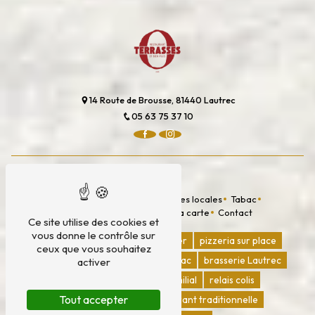
14 Route de Brousse, 81440 Lautrec
05 63 75 37 10
PLAN DU SITE
Accueil
Restaurant
Épiceries locales
Tabac
Nos réseaux & actualités
La carte
Contact
Ce site utilise des cookies et
vous donne le contrôle sur
restaurant
pizzeria a emporter
pizzeria sur place
ceux que vous souhaitez
terrasse de restaurant
bar tabac
brasserie Lautrec
activer
bar-resto
restaurant familial
relais colis
Tout accepter
déposer mon colis
restaurant traditionnelle