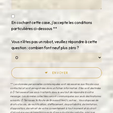
En cochant cette case, j'accepte les conditions
particulières ci-dessous **
Vous n'êtes pas un robot, veuillez répondre à cette
question : combien font neuf plus zéro ?
ENVOYER
** Les données personnelles communiquées sont nécessaires aux fins de vous
contacter et sont enregistrées dans un fichier informatisé. Elles sont destinées
à Ô Terrasses et ses sous-traitants dans le seul but de répondre à votre
message. Les données collectées seront communiquées aux seuls destinataires
suivants: Ô Terrasses 14 Route de Brousse 81440 Lautrec . Vous disposez de
droits d’accès, de rectification, d’effacement, de portabilité, de limitation,
d’opposition, de retrait de votre consentement à tout moment et du droit
d’introduire une réclamation auprès d’une autorité de contrôle, ainsi que